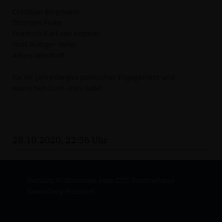
Christian Borgmann
Thorsten Finke
Friedrich-Carl von Ketteler
Wolf-Rüdiger Völler
Alfons Westhoff
für ihr jahreslanges politisches Engagement und
wünschen Euch alles Gute!
28.10.2020, 22:36 Uhr
Herzlich Willkommen beim CDU Stadtverband
Sassenberg-Füchtorf