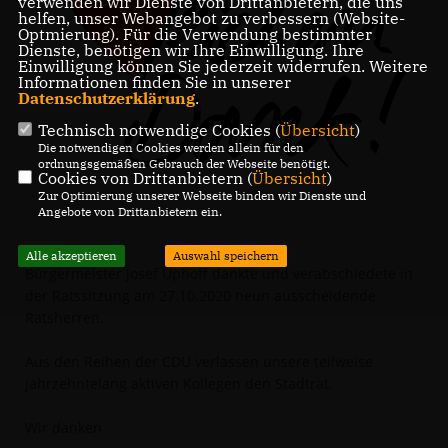
verwenden wir Dienste von Drittanbietern, die uns
helfen, unser Webangebot zu verbessern (Website-
Optmierung). Für die Verwendung bestimmter
Dienste, benötigen wir Ihre Einwilligung. Ihre
Einwilligung können Sie jederzeit widerrufen. Weitere
Informationen finden Sie in unserer
Datenschutzerklärung
.
Technisch notwendige Cookies (
Übersicht
)
Die notwendigen Cookies werden allein für den
ordnungsgemäßen Gebrauch der Webseite benötigt.
Cookies von Drittanbietern (
Übersicht
)
Zur Optimierung unserer Webseite binden wir Dienste und
Angebote von Drittanbietern ein.
Alle akzeptieren
Auswahl speichern
Bürgermeister Josef Uphoff dankte und verabschiedete in
der Ratssitzung am 27.10.2020 neun ausscheidende
Ratsherren.
Aus den Reihen der CDU verlassen unsere teilweise
jahrzehntelang aktiven Kollegen den Stadtrat.
Wir danken