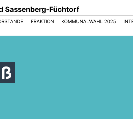
d Sassenberg-Füchtorf
ORSTÄNDE
FRAKTION
KOMMUNALWAHL 2025
INT
uß