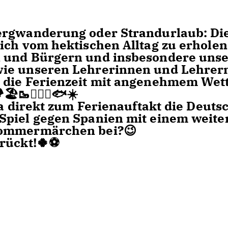
ergwanderung oder Strandurlaub: Di
ich vom hektischen Alltag zu erholen
n und Bürgern und insbesondere uns
ie unseren Lehrerinnen und Lehrern
 die Ferienzeit mit angenehmem Wet
️🥾🏊🏻‍♂️🐟☀️
ja direkt zum Ferienauftakt die Deuts
Spiel gegen Spanien mit einem weite
Sommermärchen bei?😉
rückt!🍀⚽️