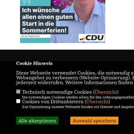
Cookie Hinweis
Diese Webseite verwendet Cookies, die notwendig si
Herzlich Willkommen beim CDU Stadtverba
Webangebot zu verbessern (Website-Optmierung). Fü
Sassenberg-Füchtorf
jederzeit widerrufen. Weitere Informationen finden
Technisch notwendige Cookies (
Übersicht
)
IMPRESSUM
DATENSCHUTZ
Die notwendigen Cookies werden allein für den ordnungsgemäßen 
Cookies von Drittanbietern (
KONTAKT
Übersicht
)
Zur Optimierung unserer Webseite binden wir Dienste und Angebot
© 2026 CDU Stadtverband Sassenberg-Füchtorf
Alle akzeptieren
Auswahl speichern
Alle Rechte vorbehalten.