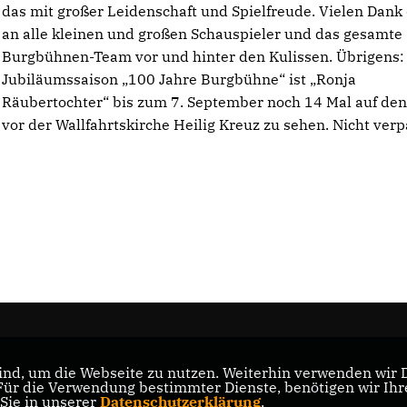
das mit großer Leidenschaft und Spielfreude. Vielen Dank
an alle kleinen und großen Schauspieler und das gesamte
Burgbühnen-Team vor und hinter den Kulissen. Übrigens: 
Jubiläumssaison „100 Jahre Burgbühne“ ist „Ronja
Räubertochter“ bis zum 7. September noch 14 Mal auf den
vor der Wallfahrtskirche Heilig Kreuz zu sehen. Nicht verp
nd, um die Webseite zu nutzen. Weiterhin verwenden wir Di
nd
r die Verwendung bestimmter Dienste, benötigen wir Ihre 
 Sie in unserer
Datenschutzerklärung
.