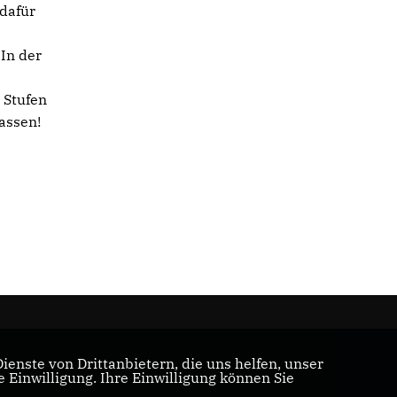
 dafür
In der
 Stufen
assen!
enste von Drittanbietern, die uns helfen, unser
Einwilligung. Ihre Einwilligung können Sie