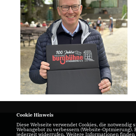
Cookie Hinweis
Diese Webseite verwendet Cookies, die notwendig si
Herzlich Willkommen beim CDU Stadtverba
Webangebot zu verbessern (Website-Optmierung). Fü
Sassenberg-Füchtorf
jederzeit widerrufen. Weitere Informationen finden