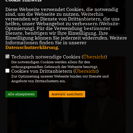
kommenden Jahr reden und
Diese Webseite verwendet Cookies, die notwendig
sind, um die Webseite zu nutzen. Weiterhin
diskutieren durfte,“ so Daniel
verwenden wir Dienste von Drittanbietern, die uns
helfen, unser Webangebot zu verbessern (Website-
Hagemeier MdL auf der jüngsten
Optmierung). Für die Verwendung bestimmter
Dienste, benötigen wir Ihre Einwilligung. Ihre
Mitgliederversammlung des CDU
Einwilligung können Sie jederzeit widerrufen. Weitere
Informationen finden Sie in unserer
Stadtverbands Sassenberg.
Datenschutzerklärung
.
Technisch notwendige Cookies (
Übersicht
)
Die notwendigen Cookies werden allein für den
ordnungsgemäßen Gebrauch der Webseite benötigt.
Cookies von Drittanbietern (
Übersicht
)
Zur Optimierung unserer Webseite binden wir Dienste und
Angebote von Drittanbietern ein.
Alle akzeptieren
Auswahl speichern